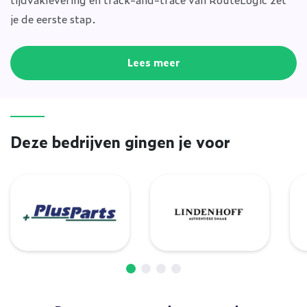
je de eerste stap.
Lees meer
Deze bedrijven gingen je voor
PlusParts
Lindenhoff
V