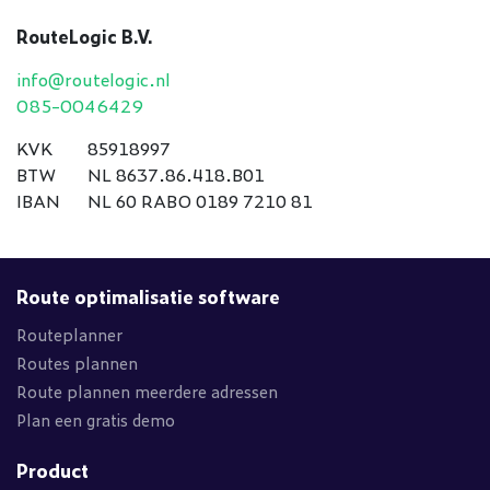
RouteLogic B.V.
info@routelogic.nl
085-0046429
KVK
85918997
BTW
NL 8637.86.418.B01
IBAN
NL 60 RABO 0189 7210 81
Route optimalisatie software
Routeplanner
Routes plannen
Route plannen meerdere adressen
Plan een gratis demo
Product