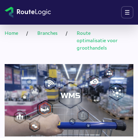
Ga naar inhoud
Menu
Home
/
Branches
/
Route
optimalisatie voor
groothandels