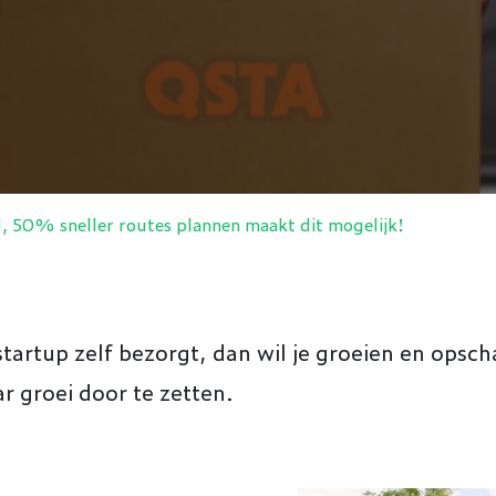
, 50% sneller routes plannen maakt dit mogelijk!
startup zelf bezorgt, dan wil je groeien en opsch
 groei door te zetten.