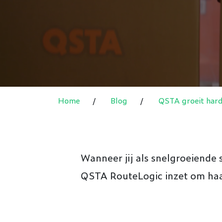
Home
/
Blog
/
QSTA groeit hard
Wanneer jij als snelgroeiende 
QSTA RouteLogic inzet om haar