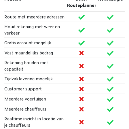
Routeplanner
Ondersteund
Onders
Route met meerdere adressen
Houd rekening met weer en
Ondersteund
Onders
verkeer
Ondersteund
Onders
Gratis account mogelijk
Niet ondersteund
Onders
Vast maandelijks bedrag
Rekening houden met
Niet ondersteund
Onders
capaciteit
Niet ondersteund
Onders
Tijdvaklevering mogelijk
Niet ondersteund
Onders
Customer support
Niet ondersteund
Onders
Meerdere voertuigen
Niet ondersteund
Onders
Meerdere chauffeurs
Realtime inzicht in locatie van
Niet ondersteund
Onders
je chauffeurs