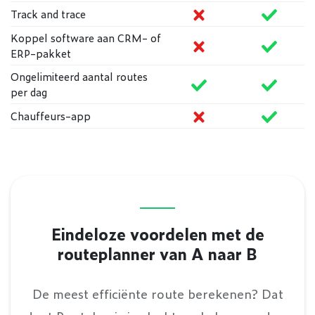
Niet ondersteund
Onders
Track and trace
Koppel software aan CRM- of
Niet ondersteund
Onders
ERP-pakket
Ongelimiteerd aantal routes
Ondersteund
Onders
per dag
Niet ondersteund
Onders
Chauffeurs-app
Eindeloze voordelen met de
routeplanner van A naar B
De meest efficiënte route berekenen? Dat