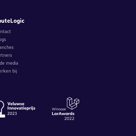
outeLogic
ntact
ogs
anches
rtners
 de media
rken bij