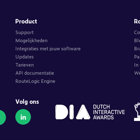
Product
R
Support
Co
Mogelijkheden
Bl
Integraties met jouw software
Br
Updates
Pa
Tarieven
In
API documentatie
We
RouteLogic Engine
Volg ons
Volg ons op LinkedIn