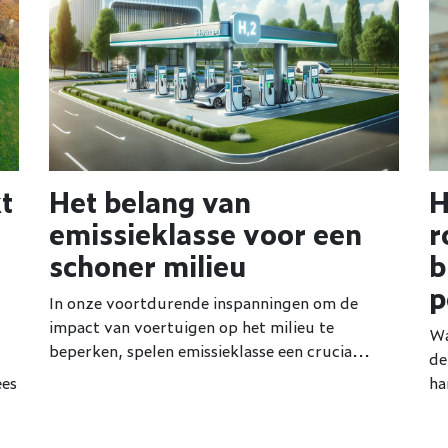
t
Het belang van
H
emissieklasse voor een
r
schoner milieu
b
p
In onze voortdurende inspanningen om de
impact van voertuigen op het milieu te
Wa
beperken, spelen emissieklasse een crucia...
de
ees
ha