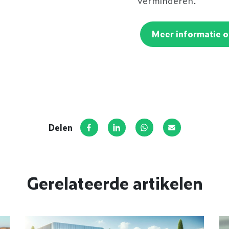
Meer informatie 
Delen
Deel op Facebook
Deel via LinkedIn
Deel via WhatsApp
Deel via E-ma
Gerelateerde artikelen