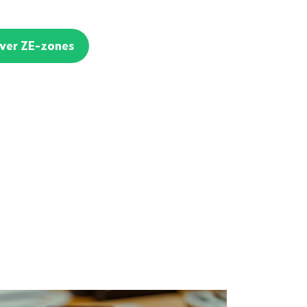
over ZE-zones
il