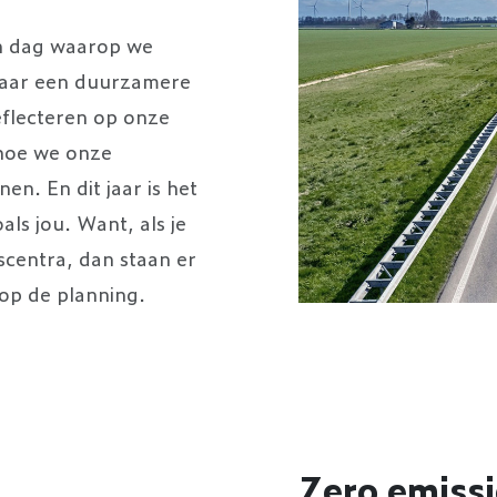
en dag waarop we
 naar een duurzamere
eflecteren op onze
hoe we onze
n. En dit jaar is het
ls jou. Want, als je
scentra, dan staan er
op de planning.
Zero emissi