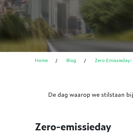
Home
/
Blog
/
Zero Emissieday:
De dag waarop we stilstaan bi
Zero-emissieday