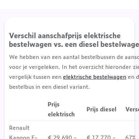
Verschil aanschafprijs elektrische
bestelwagen vs. een diesel bestelwag
We hebben van een aantal bestelbussen de aansc
voor je vergeleken. In het overzicht hieronder zi
vergelijk tussen een
elektrische bestelwagen
en d
bestelbus in een diesel variant.
Prijs
Prijs diesel
Versc
elektrisch
Renault
Kangoo E-
€ 29.690,-
€ 17.770,-
67%