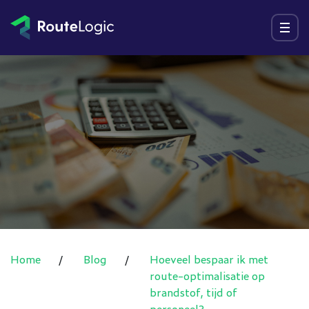
Ga naar inhoud
Menu
Home
/
Blog
/
Hoeveel bespaar ik met
route-optimalisatie op
brandstof, tijd of
personeel?