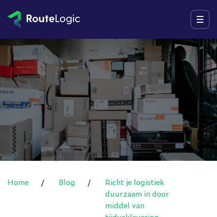
Ga naar inhoud
Menu
Home
/
Blog
/
Richt je logistiek
duurzaam in door
middel van
tijdvaklevering