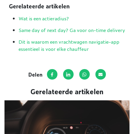
Gerelateerde artikelen
Wat is een actieradius?
Same day of next day? Ga voor on-time delivery
Dit is waarom een vrachtwagen navigatie-app
essentieel is voor elke chauffeur
Delen
Deel op Facebook
Deel via LinkedIn
Deel via WhatsApp
Deel via E-mail
Gerelateerde artikelen