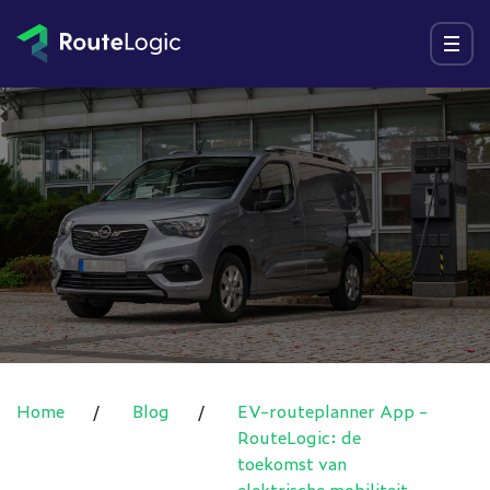
Ga naar inhoud
Menu
Home
/
Blog
/
EV-routeplanner App -
RouteLogic: de
toekomst van
elektrische mobiliteit