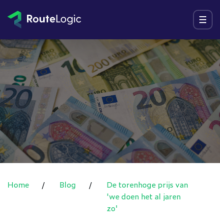
Ga naar inhoud
Menu
Home
/
Blog
/
De torenhoge prijs van
'we doen het al jaren
zo'