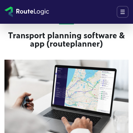
Ga naar inhoud
Menu
Transport planning software &
app (routeplanner)