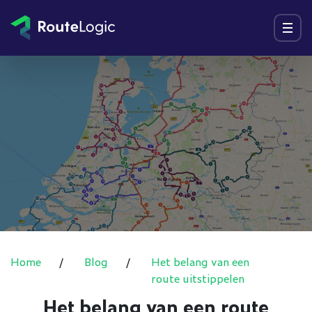
Ga naar inhoud
Menu
Home
/
Blog
/
Het belang van een
route uitstippelen
Het belang van een route