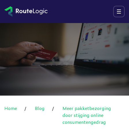
Ga naar inhoud
Menu
Home
/
Blog
/
Meer pakketbezorging
door stijging online
consumentengedrag