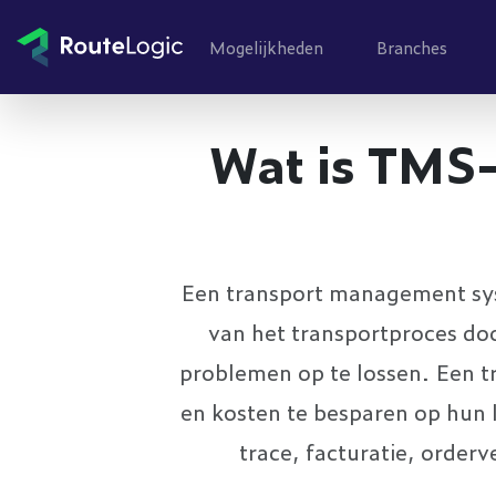
Ga naar inhoud
Mogelijkheden
Branches
Wat is TMS-
Een transport management syst
van het transportproces doo
problemen op te lossen. Een t
en kosten te besparen op hun l
trace, facturatie, orde