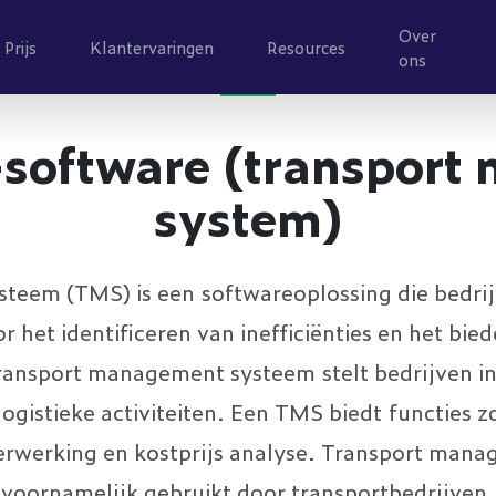
Over
Prijs
Klantervaringen
Resources
ons
software (transpor
system)
eem (TMS) is een softwareoplossing die bedrijv
r het identificeren van inefficiënties en het bi
ransport management systeem stelt bedrijven in 
ogistieke activiteiten. Een TMS biedt functies z
rverwerking en kostprijs analyse. Transport ma
voornamelijk gebruikt door transportbedrijven.