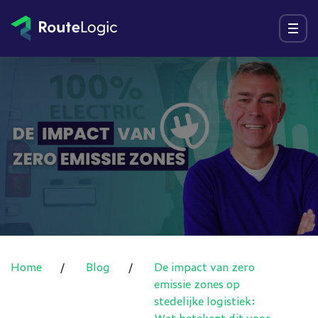
Ga naar inhoud
Menu
Home
/
Blog
/
De impact van zero
emissie zones op
stedelijke logistiek:
Wat betekent dit voor